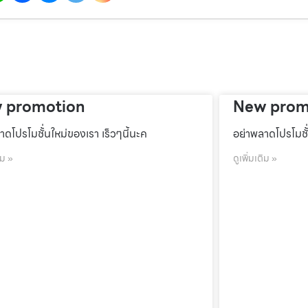
 promotion
New prom
าดโปรโมชั้่นใหม่ของเรา เร็วๆนี้นะค
อย่าพลาดโปรโมชั้
ิม »
ดูเพิ่มเติม »