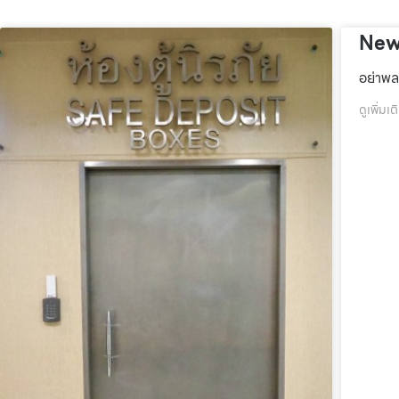
New
อย่าพล
ดูเพิ่มเต