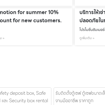
motion for summer 10%
บริการให้เช่
count for new customers.
ปลอดภัยในท
โปรโมชั่นชัมเมอร
ิม »
ดูเพิ่มเติม »
afety deposit box, Safe
รับติดตั้งตู้เซฟ ตู้เซฟขนาดเ
l และ Security box rental
งานมืออาชีพ ราคาถูก