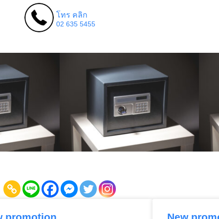
โทร คลิก
02 635 5455
 promotion
New prom